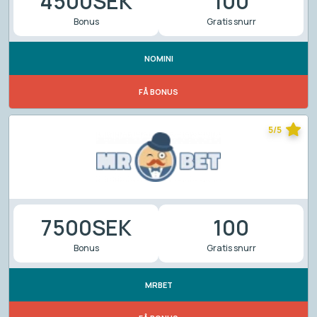
4500SEK
100
Bonus
Gratis snurr
NOMINI
FÅ BONUS
5/5
7500SEK
100
Bonus
Gratis snurr
MRBET