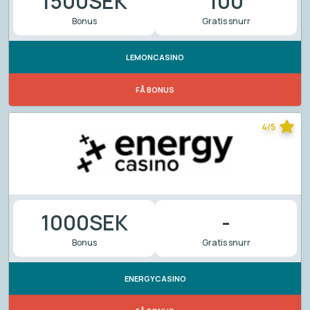
1500SEK
100
Bonus
Gratis snurr
LEMONCASINO
FÅ BONUS
4/5
1000SEK
-
Bonus
Gratis snurr
ENERGYCASINO