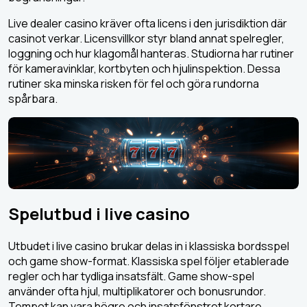
Live dealer casino kräver ofta licens i den jurisdiktion där
casinot verkar. Licensvillkor styr bland annat spelregler,
loggning och hur klagomål hanteras. Studiorna har rutiner
för kameravinklar, kortbyten och hjulinspektion. Dessa
rutiner ska minska risken för fel och göra rundorna
spårbara.
Spelutbud i live casino
Utbudet i live casino brukar delas in i klassiska bordsspel
och game show-format. Klassiska spel följer etablerade
regler och har tydliga insatsfält. Game show-spel
använder ofta hjul, multiplikatorer och bonusrundor.
Tempot kan vara högre och insatsfönstret kortare.