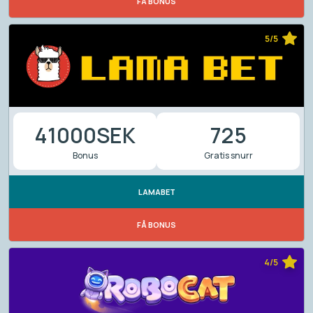
FÅ BONUS
5/5
41000SEK
725
Bonus
Gratis snurr
LAMABET
FÅ BONUS
4/5