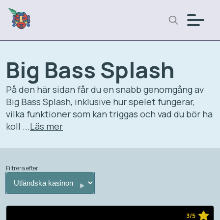
Big Bass Splash
På den här sidan får du en snabb genomgång av
Big Bass Splash, inklusive hur spelet fungerar,
vilka funktioner som kan triggas och vad du bör ha
koll ...
Läs mer
Filtrera efter:
3/5