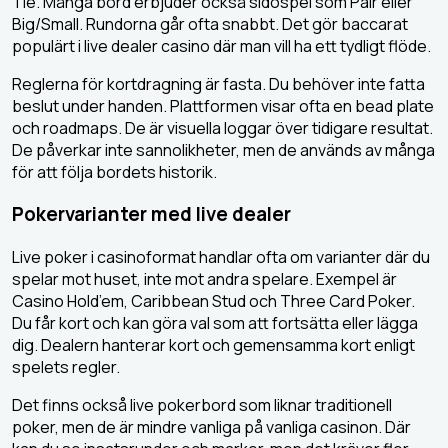
Tie. Många bord erbjuder också sidospel som Pair eller
Big/Small. Rundorna går ofta snabbt. Det gör baccarat
populärt i live dealer casino där man vill ha ett tydligt flöde.
Reglerna för kortdragning är fasta. Du behöver inte fatta
beslut under handen. Plattformen visar ofta en bead plate
och roadmaps. De är visuella loggar över tidigare resultat.
De påverkar inte sannolikheter, men de används av många
för att följa bordets historik.
Pokervarianter med live dealer
Live poker i casinoformat handlar ofta om varianter där du
spelar mot huset, inte mot andra spelare. Exempel är
Casino Hold’em, Caribbean Stud och Three Card Poker.
Du får kort och kan göra val som att fortsätta eller lägga
dig. Dealern hanterar kort och gemensamma kort enligt
spelets regler.
Det finns också live pokerbord som liknar traditionell
poker, men de är mindre vanliga på vanliga casinon. Där