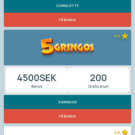
COINSLOTTY
FÅ BONUS
4/5
4500SEK
200
Bonus
Gratis snurr
5GRINGOS
FÅ BONUS
4/5