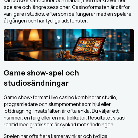
kan du se insatsrundor och marker, men det kräver fler
spelare och längre sessioner. Casinoformaten är därför
vanligare i studios, eftersom de fungerar med en spelare
åt gången och har tydliga tidsfönster.
Game show-spel och
studiosändningar
Game show-format i live casino kombinerar studio,
programledare och slumpmoment som hjul eller
lottdragning. Insatsfälten är ofta enkla. Du väljer ett
nummer, en färg eller en multiplikator. Resultatet visas i
realtid med grafik som är synkad mot sändningen.
Spelen har ofta flera kameravinklar och tydliga