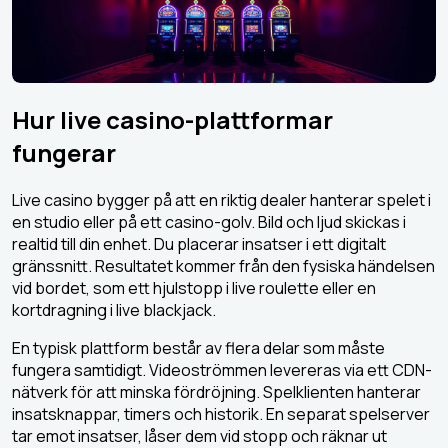
Hur live casino-plattformar
fungerar
Live casino bygger på att en riktig dealer hanterar spelet i
en studio eller på ett casino-golv. Bild och ljud skickas i
realtid till din enhet. Du placerar insatser i ett digitalt
gränssnitt. Resultatet kommer från den fysiska händelsen
vid bordet, som ett hjulstopp i live roulette eller en
kortdragning i live blackjack.
En typisk plattform består av flera delar som måste
fungera samtidigt. Videoströmmen levereras via ett CDN-
nätverk för att minska fördröjning. Spelklienten hanterar
insatsknappar, timers och historik. En separat spelserver
tar emot insatser, låser dem vid stopp och räknar ut