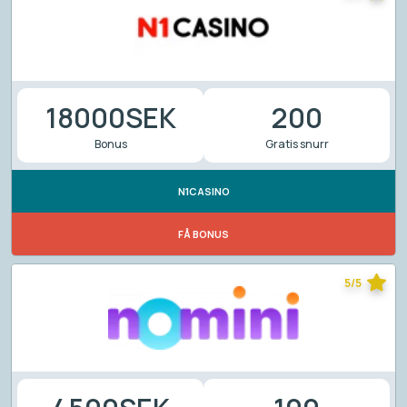
18000SEK
200
Bonus
Gratis snurr
N1CASINO
FÅ BONUS
5/5