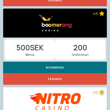
FÅ BONUS
4/5
500SEK
200
Bonus
Gratis snurr
BOOMERANG
FÅ BONUS
4/5