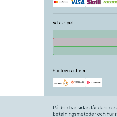
Val av spel
Spelleverantörer
På den här sidan får du en s
betalningsmetoder och hur reg