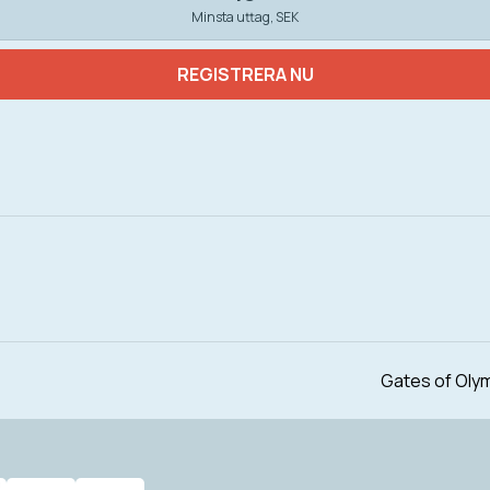
Minsta uttag, SEK
REGISTRERA NU
Gates of Oly