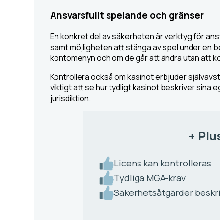
Ansvarsfullt spelande och gränser
En konkret del av säkerheten är verktyg för an
samt möjligheten att stänga av spel under en bes
kontomenyn och om de går att ändra utan att k
Kontrollera också om kasinot erbjuder självavstä
viktigt att se hur tydligt kasinot beskriver si
jurisdiktion.
+ Plu
Licens kan kontrolleras
Tydliga MGA-krav
Säkerhetsåtgärder beskr