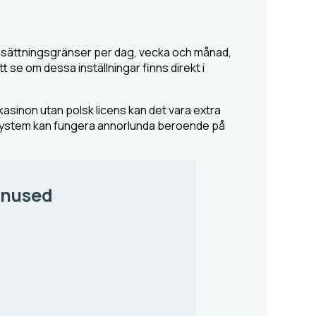
 insättningsgränser per dag, vecka och månad,
 se om dessa inställningar finns direkt i
kasinon utan polsk licens kan det vara extra
ärrsystem kan fungera annorlunda beroende på
inused