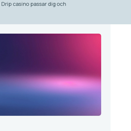
m Drip casino passar dig och