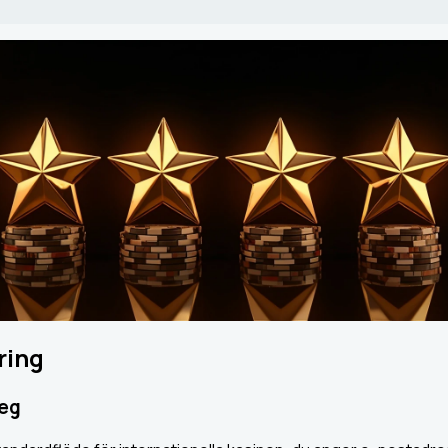
ring
teg