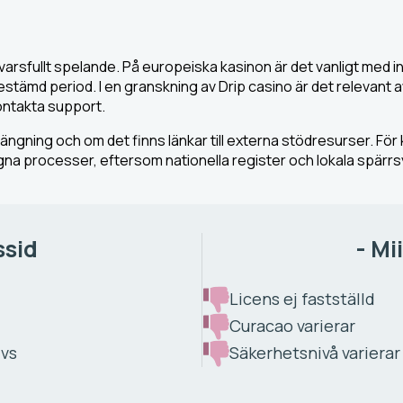
svarsfullt spelande. På europeiska kasinon är det vanligt med
tämd period. I en granskning av Drip casino är det relevant att
ontakta support.
ngning och om det finns länkar till externa stödresurser. För 
na egna processer, eftersom nationella register och lokala sp
ssid
- Mi
Licens ej fastställd
Curacao varierar
ivs
Säkerhetsnivå varierar