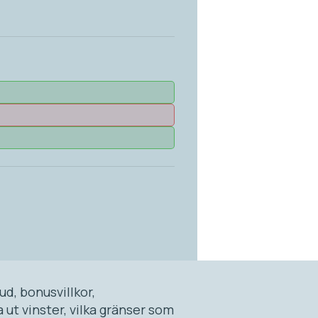
d, bonusvillkor,
 ut vinster, vilka gränser som