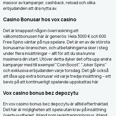
massor av kampanjer, cashback, reload och olika
erbjudanden att dra nytta av.
Casino Bonusar hos vox casino
Det är knappast någon överraskning att
välkomstbonusen här är generös: Hela 3000 € och 600
Free Spins väntar på nya spelare. Det är en av de största
bonusarna i branschen, och utbetalningarna sker i steg
under flera insättningar – allt för att du ska kunna
maximera din start. Utöver detta dyker det ofta upp andra
kampanjer med till exempel "Coin Boost", "Joker Spins"
och exklusiva erbjudanden varje torsdag. Det går också
att låsa upp extra bonusar vid varje tredje insättning – ett
bevis på att kontinuerligt spelande uppskattas här.
Vox casino bonus bez depozytu
En vox casino bonus bez depozytu är alltid eftertraktad.
Det här är möjligheten att spela utan krav på insättning
överhuvudtaget; ibland som registreringsbonus, ibland