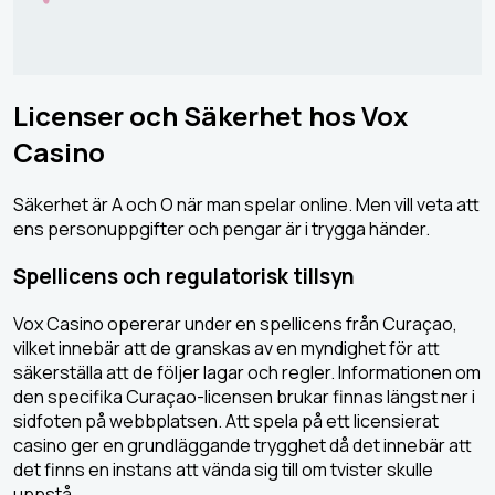
Licenser och Säkerhet hos Vox
Casino
Säkerhet är A och O när man spelar online. Men vill veta att
ens personuppgifter och pengar är i trygga händer.
Spellicens och regulatorisk tillsyn
Vox Casino opererar under en spellicens från Curaçao,
vilket innebär att de granskas av en myndighet för att
säkerställa att de följer lagar och regler. Informationen om
den specifika Curaçao-licensen brukar finnas längst ner i
sidfoten på webbplatsen. Att spela på ett licensierat
casino ger en grundläggande trygghet då det innebär att
det finns en instans att vända sig till om tvister skulle
uppstå.