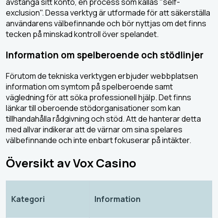
avstänga sitt konto, en process som kallas "self-
exclusion". Dessa verktyg är utformade för att säkerställa
användarens välbefinnande och bör nyttjas om det finns
tecken på minskad kontroll över spelandet.
Information om spelberoende och stödlinjer
Förutom de tekniska verktygen erbjuder webbplatsen
information om symtom på spelberoende samt
vägledning för att söka professionell hjälp. Det finns
länkar till oberoende stödorganisationer som kan
tillhandahålla rådgivning och stöd. Att de hanterar detta
med allvar indikerar att de värnar om sina spelares
välbefinnande och inte enbart fokuserar på intäkter.
Översikt av Vox Casino
Kategori
Information