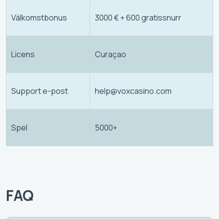
Välkomstbonus
3000 € + 600 gratissnurr
Licens
Curaçao
Support e-post
help@voxcasino.com
Spel
5000+
FAQ