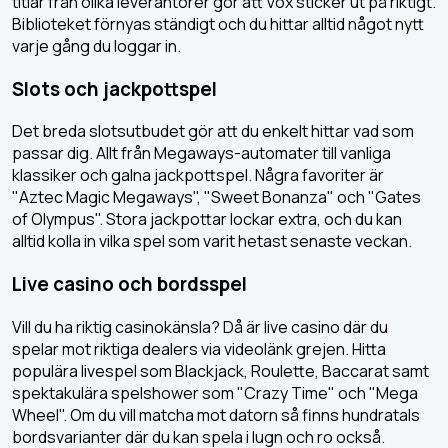
titlar från olika leverantörer gör att Vox sticker ut på riktigt.
Biblioteket förnyas ständigt och du hittar alltid något nytt
varje gång du loggar in.
Slots och jackpottspel
Det breda slotsutbudet gör att du enkelt hittar vad som
passar dig. Allt från Megaways-automater till vanliga
klassiker och galna jackpottspel. Några favoriter är
"Aztec Magic Megaways", "Sweet Bonanza" och "Gates
of Olympus". Stora jackpottar lockar extra, och du kan
alltid kolla in vilka spel som varit hetast senaste veckan.
Live casino och bordsspel
Vill du ha riktig casinokänsla? Då är live casino där du
spelar mot riktiga dealers via videolänk grejen. Hitta
populära livespel som Blackjack, Roulette, Baccarat samt
spektakulära spelshower som "Crazy Time" och "Mega
Wheel". Om du vill matcha mot datorn så finns hundratals
bordsvarianter där du kan spela i lugn och ro också.