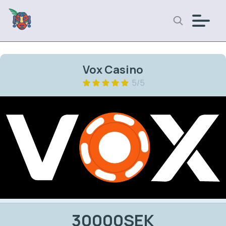
Vox Casino
5/5
30000SEK