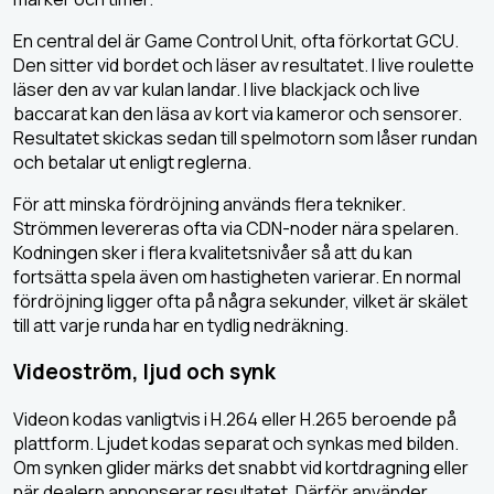
En central del är Game Control Unit, ofta förkortat GCU.
Den sitter vid bordet och läser av resultatet. I live roulette
läser den av var kulan landar. I live blackjack och live
baccarat kan den läsa av kort via kameror och sensorer.
Resultatet skickas sedan till spelmotorn som låser rundan
och betalar ut enligt reglerna.
För att minska fördröjning används flera tekniker.
Strömmen levereras ofta via CDN-noder nära spelaren.
Kodningen sker i flera kvalitetsnivåer så att du kan
fortsätta spela även om hastigheten varierar. En normal
fördröjning ligger ofta på några sekunder, vilket är skälet
till att varje runda har en tydlig nedräkning.
Videoström, ljud och synk
Videon kodas vanligtvis i H.264 eller H.265 beroende på
plattform. Ljudet kodas separat och synkas med bilden.
Om synken glider märks det snabbt vid kortdragning eller
när dealern annonserar resultatet. Därför använder