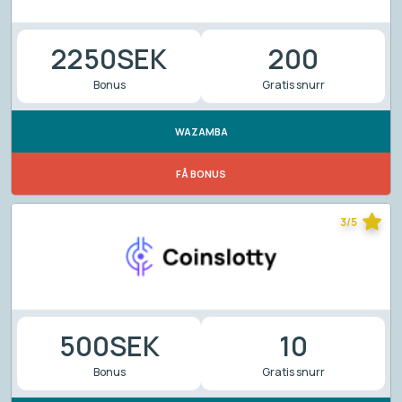
2250SEK
200
Bonus
Gratis snurr
WAZAMBA
FÅ BONUS
3/5
500SEK
10
Bonus
Gratis snurr