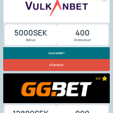
5000SEK
400
Bonus
Gratis snurr
VULKANBET
FÅ BONUS
5/5