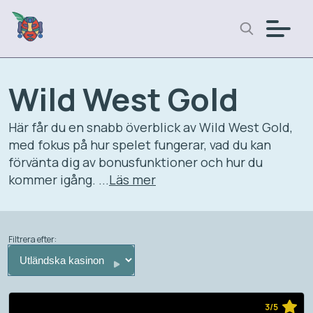
Wild West Gold
Här får du en snabb överblick av Wild West Gold,
med fokus på hur spelet fungerar, vad du kan
förvänta dig av bonusfunktioner och hur du
kommer igång. ...
Läs mer
Filtrera efter:
3/5