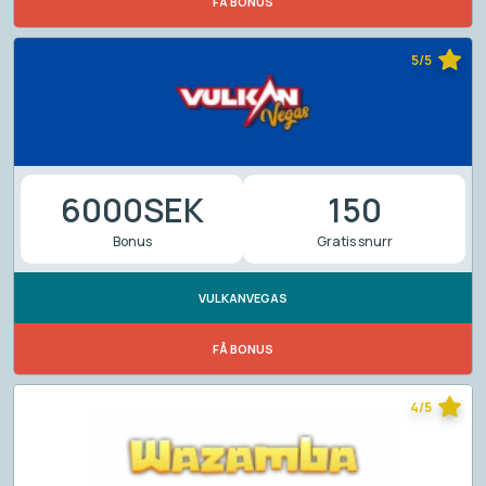
FÅ BONUS
5/5
6000SEK
150
Bonus
Gratis snurr
VULKANVEGAS
FÅ BONUS
4/5