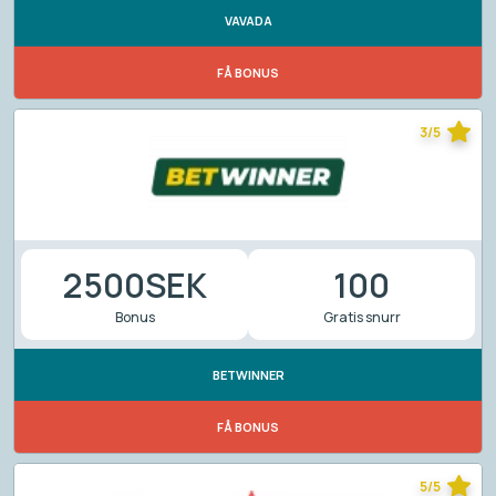
VAVADA
FÅ BONUS
3/5
2500SEK
100
Bonus
Gratis snurr
BETWINNER
FÅ BONUS
5/5