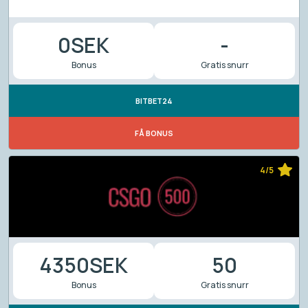
0SEK
-
Bonus
Gratis snurr
BITBET24
FÅ BONUS
4/5
4350SEK
50
Bonus
Gratis snurr