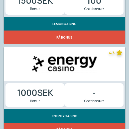
1500SEK
100
Bonus
Gratis snurr
LEMONCASINO
FÅ BONUS
4/5
1000SEK
-
Bonus
Gratis snurr
ENERGYCASINO