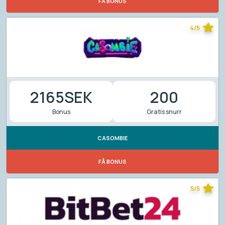
FÅ BONUS
4/5
2165SEK
200
Bonus
Gratis snurr
CASOMBIE
FÅ BONUS
5/5