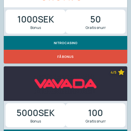
1000SEK
50
Bonus
Gratis snurr
NITROCASINO
FÅ BONUS
4/5
5000SEK
100
Bonus
Gratis snurr