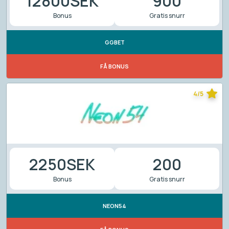
12800SEK
900
Bonus
Gratis snurr
GGBET
FÅ BONUS
4/5
2250SEK
200
Bonus
Gratis snurr
NEON54