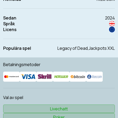
Sedan
2024
Språk
Licens
Populära spel
Legacy of Dead,Jackpots XXL
Betalningsmetoder
Val av spel
Livechatt
Poker