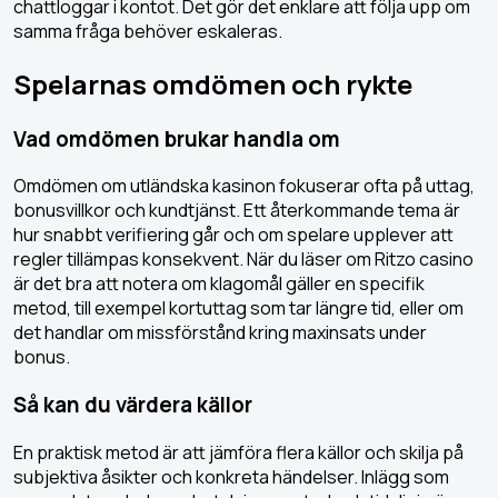
chattloggar i kontot. Det gör det enklare att följa upp om
samma fråga behöver eskaleras.
Spelarnas omdömen och rykte
Vad omdömen brukar handla om
Omdömen om utländska kasinon fokuserar ofta på uttag,
bonusvillkor och kundtjänst. Ett återkommande tema är
hur snabbt verifiering går och om spelare upplever att
regler tillämpas konsekvent. När du läser om Ritzo casino
är det bra att notera om klagomål gäller en specifik
metod, till exempel kortuttag som tar längre tid, eller om
det handlar om missförstånd kring maxinsats under
bonus.
Så kan du värdera källor
En praktisk metod är att jämföra flera källor och skilja på
subjektiva åsikter och konkreta händelser. Inlägg som