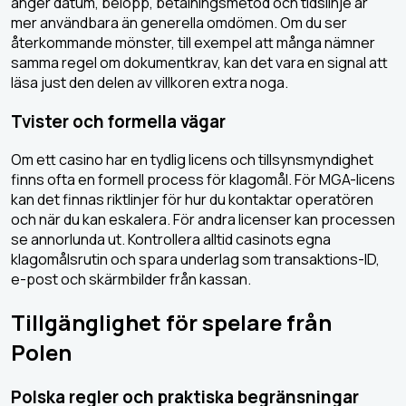
anger datum, belopp, betalningsmetod och tidslinje är
mer användbara än generella omdömen. Om du ser
återkommande mönster, till exempel att många nämner
samma regel om dokumentkrav, kan det vara en signal att
läsa just den delen av villkoren extra noga.
Tvister och formella vägar
Om ett casino har en tydlig licens och tillsynsmyndighet
finns ofta en formell process för klagomål. För MGA-licens
kan det finnas riktlinjer för hur du kontaktar operatören
och när du kan eskalera. För andra licenser kan processen
se annorlunda ut. Kontrollera alltid casinots egna
klagomålsrutin och spara underlag som transaktions-ID,
e-post och skärmbilder från kassan.
Tillgänglighet för spelare från
Polen
Polska regler och praktiska begränsningar