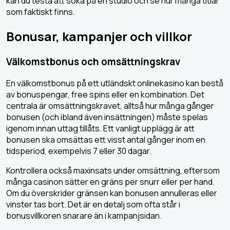
kan du testa att söka på en studio och se hur många titlar
som faktiskt finns.
Bonusar, kampanjer och villkor
Välkomstbonus och omsättningskrav
En välkomstbonus på ett utländskt onlinekasino kan bestå
av bonuspengar, free spins eller en kombination. Det
centrala är omsättningskravet, alltså hur många gånger
bonusen (och ibland även insättningen) måste spelas
igenom innan uttag tillåts. Ett vanligt upplägg är att
bonusen ska omsättas ett visst antal gånger inom en
tidsperiod, exempelvis 7 eller 30 dagar.
Kontrollera också maxinsats under omsättning, eftersom
många casinon sätter en gräns per snurr eller per hand.
Om du överskrider gränsen kan bonusen annulleras eller
vinster tas bort. Det är en detalj som ofta står i
bonusvillkoren snarare än i kampanjsidan.