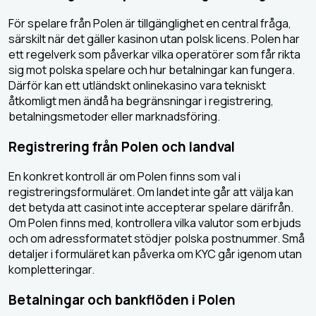
För spelare från Polen är tillgänglighet en central fråga,
särskilt när det gäller kasinon utan polsk licens. Polen har
ett regelverk som påverkar vilka operatörer som får rikta
sig mot polska spelare och hur betalningar kan fungera.
Därför kan ett utländskt onlinekasino vara tekniskt
åtkomligt men ändå ha begränsningar i registrering,
betalningsmetoder eller marknadsföring.
Registrering från Polen och landval
En konkret kontroll är om Polen finns som val i
registreringsformuläret. Om landet inte går att välja kan
det betyda att casinot inte accepterar spelare därifrån.
Om Polen finns med, kontrollera vilka valutor som erbjuds
och om adressformatet stödjer polska postnummer. Små
detaljer i formuläret kan påverka om KYC går igenom utan
kompletteringar.
Betalningar och bankflöden i Polen