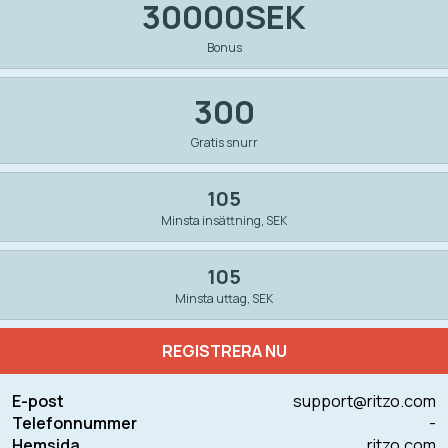
30000SEK
Bonus
300
Gratis snurr
105
Minsta insättning, SEK
105
Minsta uttag, SEK
REGISTRERA NU
E-post
support@ritzo.com
Telefonnummer
-
Hemsida
ritzo.com