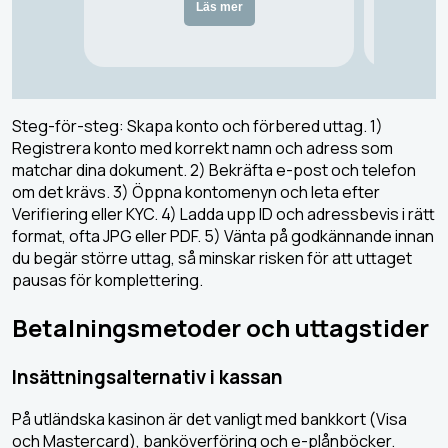
licensinnehavare och vilken
går att 
Läs mer
myndighet som har tillsyn.
fortsätt 
Steg-för-steg: Skapa konto och förbered uttag. 1)
Registrera konto med korrekt namn och adress som
matchar dina dokument. 2) Bekräfta e-post och telefon
om det krävs. 3) Öppna kontomenyn och leta efter
Verifiering eller KYC. 4) Ladda upp ID och adressbevis i rätt
format, ofta JPG eller PDF. 5) Vänta på godkännande innan
du begär större uttag, så minskar risken för att uttaget
pausas för komplettering.
Betalningsmetoder och uttagstider
Insättningsalternativ i kassan
På utländska kasinon är det vanligt med bankkort (Visa
och Mastercard), banköverföring och e-plånböcker.