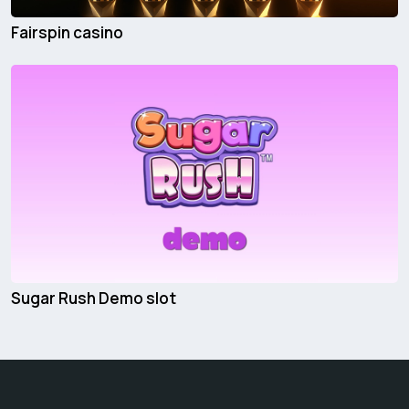
Fairspin casino
Sugar Rush Demo slot