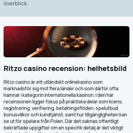
överblick.
Ritzo casino recension: helhetsbild
Ritzo casino är ett utländskt onlinekasino som
marknadsför sig mot flera länder och som därför ofta
hamnar i kategorin internationella kasinon. I den här
recensionen ligger fokus på praktiska delar som licens,
registrering, verifiering, betalningsflöden, spelutbud,
bonusvillkor och kundtjänst, samt hur tillgängligheten kan
se ut för spelare från Polen. Där det saknas offentligt
bekräftade uppgifter om en specifik detalj är det viktigt